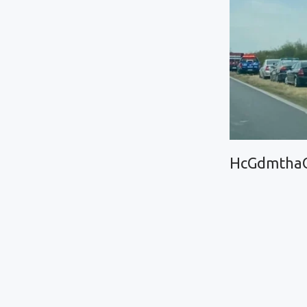
HcGdmthaO