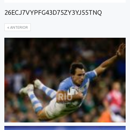
26ECJ7VYPFG43D75ZY3YJ55TNQ
ANTERIOR