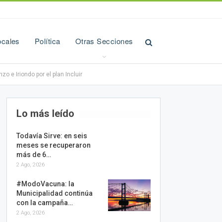
ocales
Política
Otras Secciones
 e Iriondo por el plan Incluir
Lo más leído
Todavía Sirve: en seis
meses se recuperaron
más de 6…
2 Ago, 2026
#ModoVacuna: la
Municipalidad continúa
con la campaña…
2 Ago, 2026