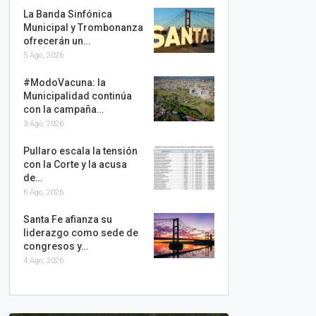
La Banda Sinfónica
Municipal y Trombonanza
ofrecerán un…
5 Ago, 2026
#ModoVacuna: la
Municipalidad continúa
con la campaña…
3 Ago, 2026
Pullaro escala la tensión
con la Corte y la acusa
de…
6 Ago, 2026
Santa Fe afianza su
liderazgo como sede de
congresos y…
4 Ago, 2026