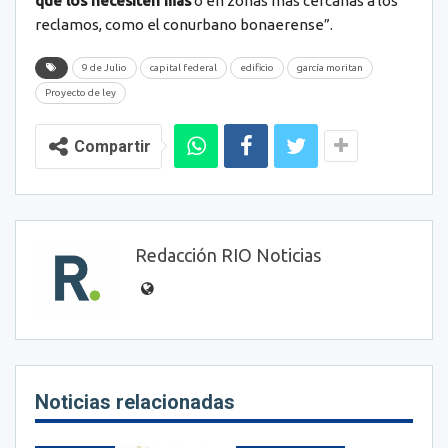
que los necesiten más
o en zonas más cercanas a los
reclamos, como el conurbano bonaerense”.
9 de Julio
capital federal
edificio
garcía moritan
Proyecto de ley
Compartir
Redacción RIO Noticias
Noticias relacionadas