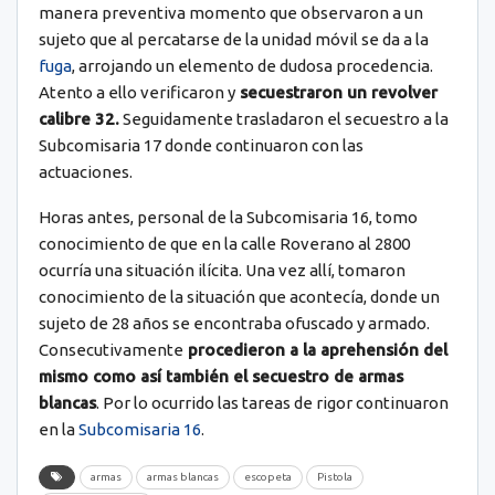
manera preventiva momento que observaron a un
sujeto que al percatarse de la unidad móvil se da a la
fuga
, arrojando un elemento de dudosa procedencia.
Atento a ello verificaron y
secuestraron un revolver
calibre 32.
Seguidamente trasladaron el secuestro a la
Subcomisaria 17 donde continuaron con las
actuaciones.
Horas antes, personal de la Subcomisaria 16, tomo
conocimiento de que en la calle Roverano al 2800
ocurría una situación ilícita. Una vez allí, tomaron
conocimiento de la situación que acontecía, donde un
sujeto de 28 años se encontraba ofuscado y armado.
Consecutivamente
procedieron a la aprehensión del
mismo como así también el secuestro de armas
blancas
. Por lo ocurrido las tareas de rigor continuaron
en la
Subcomisaria 16
.
armas
armas blancas
escopeta
Pistola