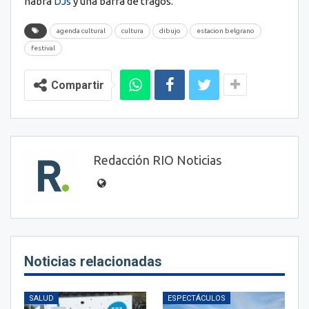
habrá
DJs
y una barra de tragos.
agenda cultural
cultura
dibujo
estacion belgrano
festival
Compartir
Redacción RIO Noticias
Noticias relacionadas
SALUD
ESPECTÁCULOS