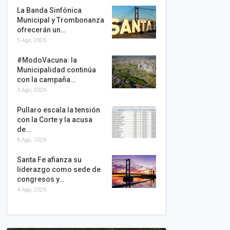
La Banda Sinfónica
Municipal y Trombonanza
ofrecerán un…
5 Ago, 2026
#ModoVacuna: la
Municipalidad continúa
con la campaña…
3 Ago, 2026
Pullaro escala la tensión
con la Corte y la acusa
de…
6 Ago, 2026
Santa Fe afianza su
liderazgo como sede de
congresos y…
4 Ago, 2026