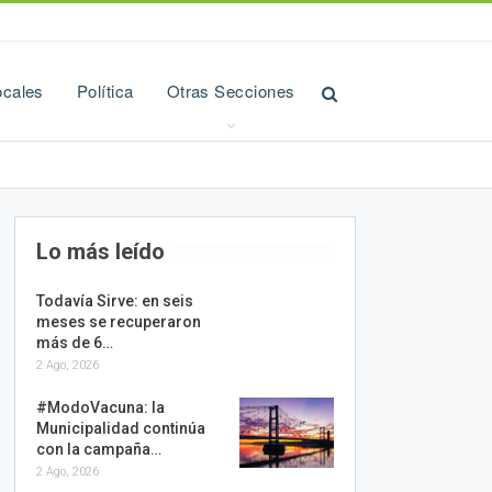
ocales
Política
Otras Secciones
Lo más leído
Todavía Sirve: en seis
meses se recuperaron
más de 6…
2 Ago, 2026
#ModoVacuna: la
Municipalidad continúa
con la campaña…
2 Ago, 2026