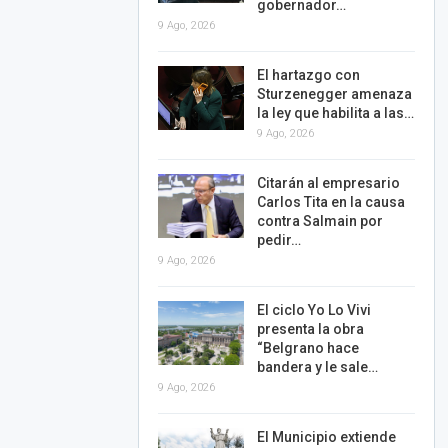
gobernador…
9 Ago, 2026
El hartazgo con
Sturzenegger amenaza
la ley que habilita a las…
9 Ago, 2026
Citarán al empresario
Carlos Tita en la causa
contra Salmain por
pedir…
9 Ago, 2026
El ciclo Yo Lo Vivi
presenta la obra
“Belgrano hace
bandera y le sale…
9 Ago, 2026
El Municipio extiende