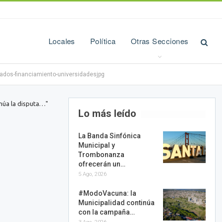
Locales
Política
Otras Secciones
tados-financiamiento-universidadesjpg
inúa la disputa…"
Lo más leído
La Banda Sinfónica
Municipal y
Trombonanza
ofrecerán un…
5 Ago, 2026
#ModoVacuna: la
Municipalidad continúa
con la campaña…