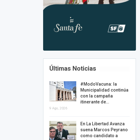
Últimas Noticias
#ModoVacuna: la
Municipalidad continúa
con la campaña
itinerante de…
9 Ago, 2026
En La Libertad Avanza
suena Marcos Peyrano
como candidato a