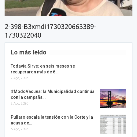
2-398-B3xmdi1730320663389-
1730322040
Lo más leído
Todavía Sirve: en seis meses se
recuperaron más de 6…
2 Ago, 2026
#ModoVacuna: la Municipalidad continúa
con la campaña…
2 Ago, 2026
Pullaro escala la tensión con la Corte y la
acusa de…
6 Ago, 2026