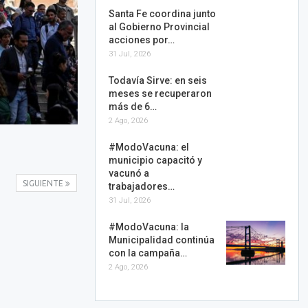
Santa Fe coordina junto
al Gobierno Provincial
acciones por…
31 Jul, 2026
Todavía Sirve: en seis
meses se recuperaron
más de 6…
2 Ago, 2026
#ModoVacuna: el
municipio capacitó y
vacunó a
SIGUIENTE
trabajadores…
31 Jul, 2026
#ModoVacuna: la
Municipalidad continúa
con la campaña…
2 Ago, 2026