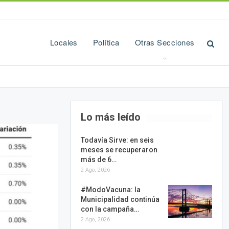
Locales
Política
Otras Secciones
Lo más leído
Todavía Sirve: en seis
meses se recuperaron
más de 6…
2 Ago, 2026
#ModoVacuna: la
Municipalidad continúa
con la campaña…
2 Ago, 2026