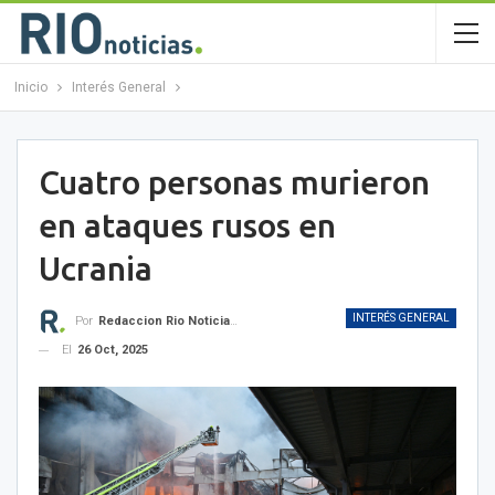
Inicio
Interés General
Cuatro personas murieron
en ataques rusos en
Ucrania
INTERÉS GENERAL
Por
Redaccion Rio Noticias OK
El
26 Oct, 2025