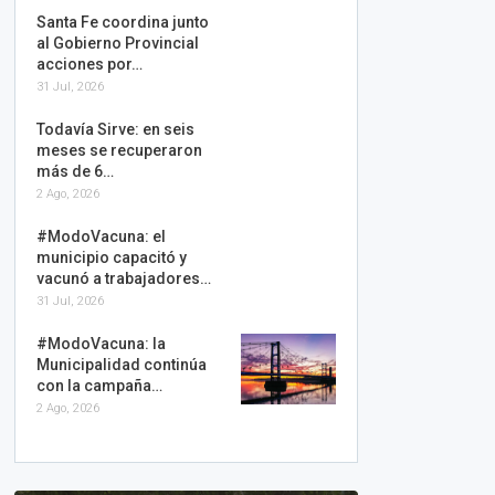
Santa Fe coordina junto
al Gobierno Provincial
acciones por…
31 Jul, 2026
Todavía Sirve: en seis
meses se recuperaron
más de 6…
2 Ago, 2026
#ModoVacuna: el
municipio capacitó y
vacunó a trabajadores…
31 Jul, 2026
#ModoVacuna: la
Municipalidad continúa
con la campaña…
2 Ago, 2026