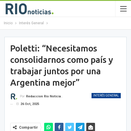
Inicio
Interés General
Poletti: “Necesitamos
consolidarnos como país y
trabajar juntos por una
Argentina mejor”
INTERÉS GENERAL
Por
Redaccion Rio Noticias OK
El
26 Oct, 2025
Compartir