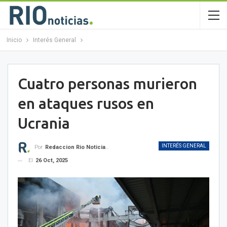
Inicio
Interés General
Cuatro personas murieron
en ataques rusos en
Ucrania
INTERÉS GENERAL
Por
Redaccion Rio Noticias OK
El
26 Oct, 2025