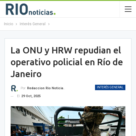
Inicio
Interés General
La ONU y HRW repudian el
operativo policial en Río de
Janeiro
INTERÉS GENERAL
Por
Redaccion Rio Noticias OK
El
29 Oct, 2025