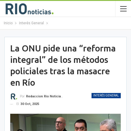
Inicio
Interés General
La ONU pide una “reforma
integral” de los métodos
policiales tras la masacre
en Río
INTERÉS GENERAL
Por
Redaccion Rio Noticias OK
El
30 Oct, 2025