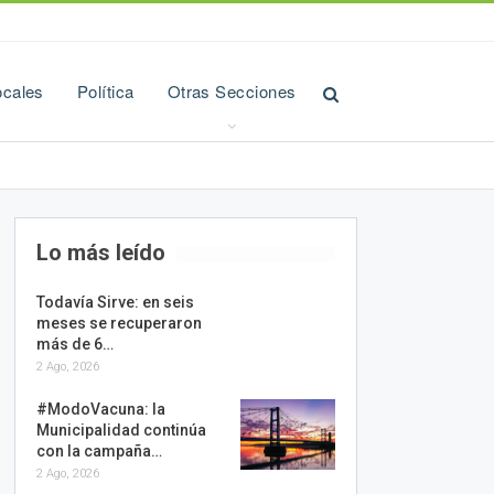
ocales
Política
Otras Secciones
Lo más leído
Todavía Sirve: en seis
meses se recuperaron
más de 6…
2 Ago, 2026
#ModoVacuna: la
Municipalidad continúa
con la campaña…
2 Ago, 2026