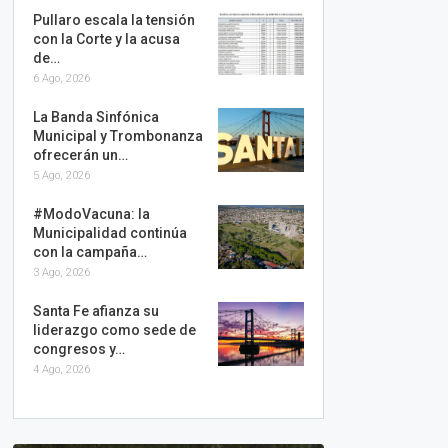
Pullaro escala la tensión
con la Corte y la acusa
de…
6 Ago, 2026
La Banda Sinfónica
Municipal y Trombonanza
ofrecerán un…
5 Ago, 2026
#ModoVacuna: la
Municipalidad continúa
con la campaña…
3 Ago, 2026
Santa Fe afianza su
liderazgo como sede de
congresos y…
4 Ago, 2026