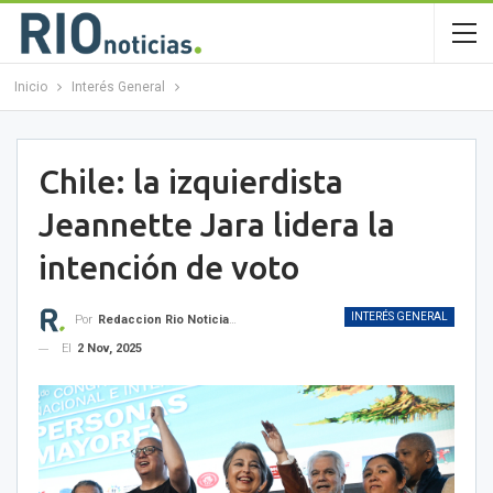
Inicio
Interés General
Chile: la izquierdista
Jeannette Jara lidera la
intención de voto
INTERÉS GENERAL
Por
Redaccion Rio Noticias OK
El
2 Nov, 2025