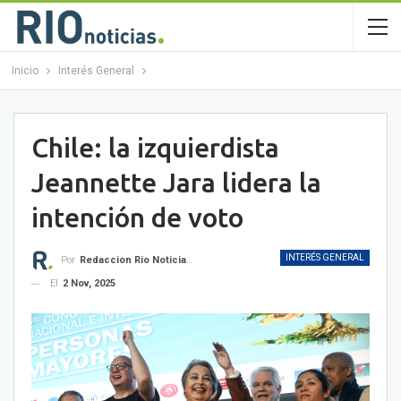
Inicio
Interés General
Chile: la izquierdista
Jeannette Jara lidera la
intención de voto
INTERÉS GENERAL
Por
Redaccion Rio Noticias OK
El
2 Nov, 2025