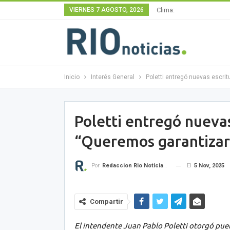
VIERNES 7 AGOSTO, 2026
Clima:
Inicio
Interés General
Poletti entregó nuevas escri
Poletti entregó nuevas
“Queremos garantizar 
El
5 Nov, 2025
Por
Redaccion Rio Noticias OK
Compartir
El intendente Juan Pablo Poletti otorgó puert