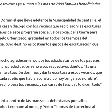
 escrituras ya suman a las más de 7000 familias beneficiadas
ominial que lleva adelante la Municipalidad de Santa Fe, el
 casa y dialogó con los vecinos que recibieron las escrituras
ales de este programa son: el valor social de la tierra para
suelo urbanizado; gratuidad en todos los trámites del
al cuyo destino es costear los gastos de escrituración que
mucho agradecimiento por los adjudicatarios de los papeles
la propiedad del terreno a sus respectivos dueños. “Es una
 la situación dominial y dar la escritura a estos vecinos, que
, cada sueño que habían construido hoy tengan su nombre”,
cho para los vecinos, y sus caras de felicidad lo dicen todo”,
uerta dentro de las manzanas delimitadas por calles
 Carlos Leumann al norte, y Pedro Thomas de Larrechea al