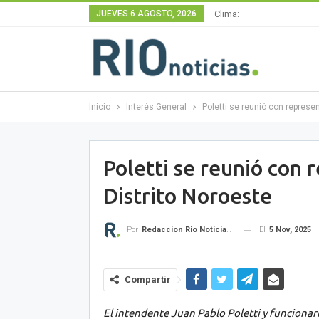
JUEVES 6 AGOSTO, 2026
Clima:
Inicio
Interés General
Poletti se reunió con represe
Poletti se reunió con 
Distrito Noroeste
El
5 Nov, 2025
Por
Redaccion Rio Noticias OK
Compartir
El intendente Juan Pablo Poletti y funcionar