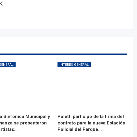
OK
GENERAL
INTERÉS GENERAL
a Sinfónica Municipal y
Poletti participó de la firma del
anza se presentaron
contrato para la nueva Estación
artistas…
Policial del Parque…