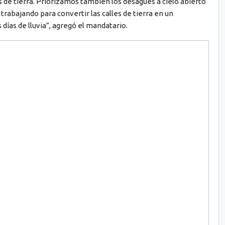
 de tierra. Priorizamos también los desagües a cielo abierto
trabajando para convertir las calles de tierra en un
días de lluvia”, agregó el mandatario.