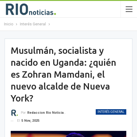
Inicio
Interés General
Musulmán, socialista y
nacido en Uganda: ¿quién
es Zohran Mamdani, el
nuevo alcalde de Nueva
York?
INTERÉS GENERAL
Por
Redaccion Rio Noticias OK
El
5 Nov, 2025