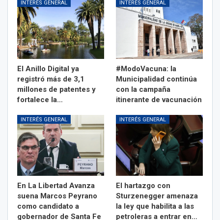
INTERÉS GENERAL
INTERÉS GENERAL
El Anillo Digital ya
#ModoVacuna: la
registró más de 3,1
Municipalidad continúa
millones de patentes y
con la campaña
fortalece la…
itinerante de vacunación
INTERÉS GENERAL
INTERÉS GENERAL
En La Libertad Avanza
El hartazgo con
suena Marcos Peyrano
Sturzenegger amenaza
como candidato a
la ley que habilita a las
gobernador de Santa Fe
petroleras a entrar en…