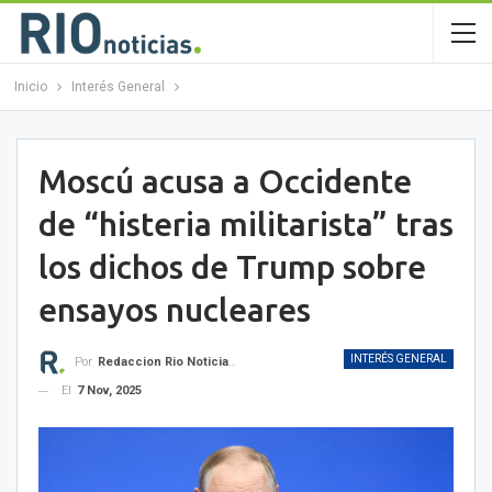
Inicio
Interés General
Moscú acusa a Occidente
de “histeria militarista” tras
los dichos de Trump sobre
ensayos nucleares
INTERÉS GENERAL
Por
Redaccion Rio Noticias OK
El
7 Nov, 2025