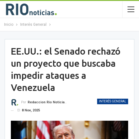
Inicio
Interés General
EE.UU.: el Senado rechazó
un proyecto que buscaba
impedir ataques a
Venezuela
INTERÉS GENERAL
Por
Redaccion Rio Noticias OK
El
8 Nov, 2025