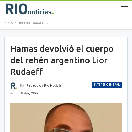
Inicio
Interés General
Hamas devolvió el cuerpo
del rehén argentino Lior
Rudaeff
INTERÉS GENERAL
Por
Redaccion Rio Noticias OK
El
8 Nov, 2025