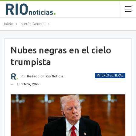
Inicio
Interés General
Nubes negras en el cielo
trumpista
INTERÉS GENERAL
Por
Redaccion Rio Noticias OK
El
9 Nov, 2025