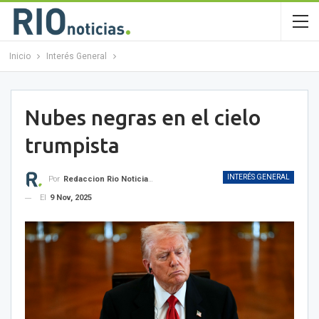
Inicio
Interés General
Nubes negras en el cielo
trumpista
INTERÉS GENERAL
Por
Redaccion Rio Noticias OK
El
9 Nov, 2025