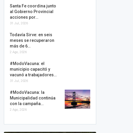
Santa Fe coordina junto
al Gobierno Provincial
acciones por…
31 Jul, 2026
Todavía Sirve: en seis
meses se recuperaron
más de 6…
2 Ago, 2026
#ModoVacuna: el
municipio capacitó y
vacunó a trabajadores…
31 Jul, 2026
#ModoVacuna: la
Municipalidad continúa
con la campaña…
2 Ago, 2026