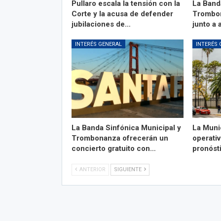
Pullaro escala la tensión con la
La Band
Corte y la acusa de defender
Trombon
jubilaciones de…
junto a 
INTERÉS GENERAL
INTERÉS 
La Banda Sinfónica Municipal y
La Muni
Trombonanza ofrecerán un
operativ
concierto gratuito con…
pronóst
ANTERIOR
SIGUIENTE