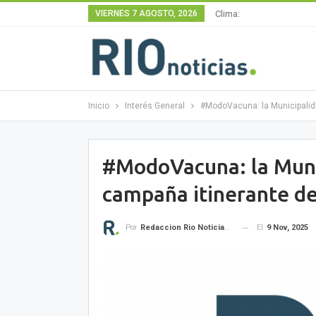
VIERNES 7 AGOSTO, 2026
Clima:
Inicio
Interés General
#ModoVacuna: la Municipalid
#ModoVacuna: la Munic
campaña itinerante d
El
9 Nov, 2025
Por
Redaccion Rio Noticias OK