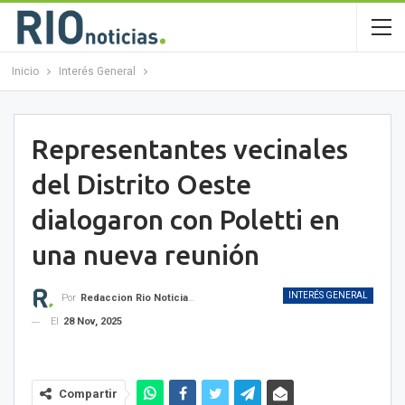
Inicio
Interés General
Representantes vecinales
del Distrito Oeste
dialogaron con Poletti en
una nueva reunión
INTERÉS GENERAL
Por
Redaccion Rio Noticias OK
El
28 Nov, 2025
Compartir