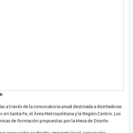
ón
as a través de la convocatoria anual destinada a diseñadoras
 en Santa Fe, el Área Metropolitana y la Región Centro. Los
línicas de formación propuestas por la Mesa de Diseño.
eron innovación en diseño, impronta local, proyección