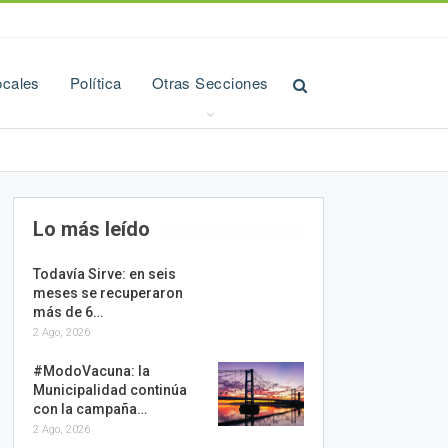
ocales
Política
Otras Secciones
Lo más leído
Todavía Sirve: en seis
meses se recuperaron
más de 6…
2 Ago, 2026
#ModoVacuna: la
Municipalidad continúa
con la campaña…
2 Ago, 2026