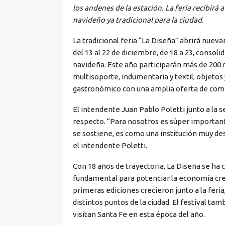
los andenes de la estación. La feria recibir
navideño ya tradicional para la ciudad.
La tradicional feria “La Diseña” abrirá nuev
del 13 al 22 de diciembre, de 18 a 23, cons
navideña. Este año participarán más de 200 
multisoporte, indumentaria y textil, objetos 
gastronómico con una amplia oferta de comi
El intendente Juan Pablo Poletti junto a la s
respecto. “Para nosotros es súper important
se sostiene, es como una institución muy de
el intendente Poletti.
Con 18 años de trayectoria, La Diseña se ha
fundamental para potenciar la economía cre
primeras ediciones crecieron junto a la feria
distintos puntos de la ciudad. El festival ta
visitan Santa Fe en esta época del año.