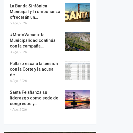
La Banda Sinfónica
Municipal y Trombonanza
ofrecerán un…
5 Ago, 2026
#ModoVacuna: la
Municipalidad continúa
con la campaña…
3 Ago, 2026
Pullaro escala la tensión
con la Corte y la acusa
de…
6 Ago, 2026
Santa Fe afianza su
liderazgo como sede de
congresos y…
4 Ago, 2026