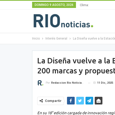
DOMINGO 9 AGOSTO, 2026
Clima:
Inicio
Interés General
La Diseña vuelve a la Estac
La Diseña vuelve a la
200 marcas y propues
El
11 Dic, 2025
Por
Redaccion Rio Noticias OK
Compartir
En su 18° edición cargada de innovación regi