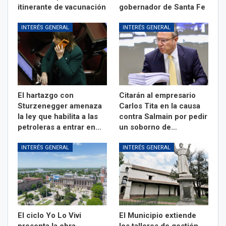
itinerante de vacunación
gobernador de Santa Fe
INTERÉS GENERAL
INTERÉS GENERAL
El hartazgo con
Citarán al empresario
Sturzenegger amenaza
Carlos Tita en la causa
la ley que habilita a las
contra Salmain por pedir
petroleras a entrar en…
un soborno de…
INTERÉS GENERAL
INTERÉS GENERAL
El ciclo Yo Lo Vivi
El Municipio extiende
presenta la obra
los talleres de gestión