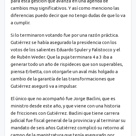
para esta gestión que avanza en una agenda de
cambios muy significativos. Y así como menciono las
diferencias puedo decir que no tengo dudas de que lo va
a cumplir.
Si lo terminaron votando fue por una razón práctica.
Gutiérrez se había asegurado la presidencia con los
votos de los salientes Eduardo Spuler y Falistocco y el
de Rubén Weder. Que la puja terminara 4 a 3 iba a
generar todo un año de rispideces que son superables,
piensa Erbetta, con otorgarle un aval más holgado a
cambio de la garantía de las transformaciones que
Gutiérrez aseguró va a impulsar.
El único que no acompañó fue Jorge Baclini, que es
ministro desde este año, y que viene con una historia
de fricciones con Gutiérrez. Baclini que tiene carrera
judicial fue fiscal general de la provincia y al terminar su
mandato de seis años Gutiérrez complicó su retorno al
campo de la magistratura que tenía asegurado por