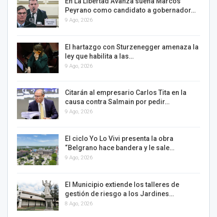
En La Libertad Avanza suena Marcos
Peyrano como candidato a gobernador…
9 Ago, 2026
El hartazgo con Sturzenegger amenaza la
ley que habilita a las…
9 Ago, 2026
Citarán al empresario Carlos Tita en la
causa contra Salmain por pedir…
9 Ago, 2026
El ciclo Yo Lo Vivi presenta la obra
“Belgrano hace bandera y le sale…
9 Ago, 2026
El Municipio extiende los talleres de
gestión de riesgo a los Jardines…
8 Ago, 2026