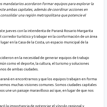
os mandatarios acordaron formar equipos para explorar la
necte ambas capitales, además de coordinar acciones en
e consolidar una región metropolitana que potencie el
este jueves con la intendenta de Paraná Rosario Margarita
corredor turístico y trabajar en la conformación de un área
ugar en la Casa de la Costa, un espacio municipal de la
idieron en la necesidad de generar equipos de trabajo
ún como el deporte, la cultura, el turismo y soluciones
danos de ambas ciudades.
araná en encontrarnos y que los equipos trabajen en forma
enemos muchas visiones comunes. Somos ciudades capitales
os une un paisaje maravilloso así que, en lugar de que nos
acó la importancia de potenciar el vínculo regional y