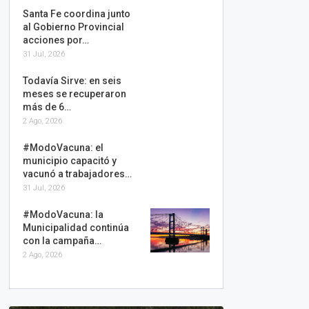
Santa Fe coordina junto
al Gobierno Provincial
acciones por…
31 Jul, 2026
Todavía Sirve: en seis
meses se recuperaron
más de 6…
2 Ago, 2026
#ModoVacuna: el
municipio capacitó y
vacunó a trabajadores…
31 Jul, 2026
#ModoVacuna: la
Municipalidad continúa
con la campaña…
2 Ago, 2026