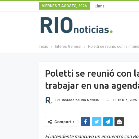
VIERNES 7 AGOSTO, 2026
Clima:
Inicio
Interés General
Poletti se reunió con la int
Poletti se reunió con 
trabajar en una agen
El
12 Dic, 2025
Por
Redaccion Rio Noticias OK
Compartir
El intendente mantuvo un encuentro con Ro