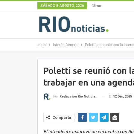
SÁBADO 8 AGOSTO, 2026
Clima:
Inicio
Interés General
Poletti se reunió con la int
Poletti se reunió con 
trabajar en una agen
El
12 Dic, 2025
Por
Redaccion Rio Noticias OK
Compartir
El intendente mantuvo un encuentro con Ro