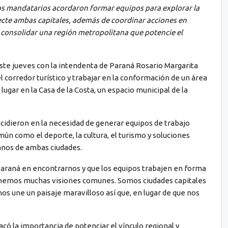
os mandatarios acordaron formar equipos para explorar la
necte ambas capitales, además de coordinar acciones en
e consolidar una región metropolitana que potencie el
este jueves con la intendenta de Paraná Rosario Margarita
corredor turístico y trabajar en la conformación de un área
ugar en la Casa de la Costa, un espacio municipal de la
idieron en la necesidad de generar equipos de trabajo
ún como el deporte, la cultura, el turismo y soluciones
danos de ambas ciudades.
araná en encontrarnos y que los equipos trabajen en forma
enemos muchas visiones comunes. Somos ciudades capitales
os une un paisaje maravilloso así que, en lugar de que nos
acó la importancia de potenciar el vínculo regional y