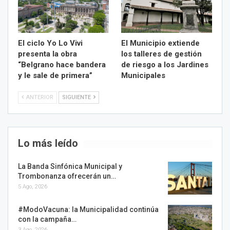
El ciclo Yo Lo Vivi
El Municipio extiende
presenta la obra
los talleres de gestión
“Belgrano hace bandera
de riesgo a los Jardines
y le sale de primera”
Municipales
ANTERIOR
SIGUIENTE
Lo más leído
La Banda Sinfónica Municipal y
Trombonanza ofrecerán un…
5 Ago, 2026
#ModoVacuna: la Municipalidad continúa
con la campaña…
3 Ago, 2026