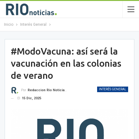
Inicio
Interés General
#ModoVacuna: así será la
vacunación en las colonias
de verano
INTERÉS GENERAL
Por
Redaccion Rio Noticias OK
El
15 Dic, 2025