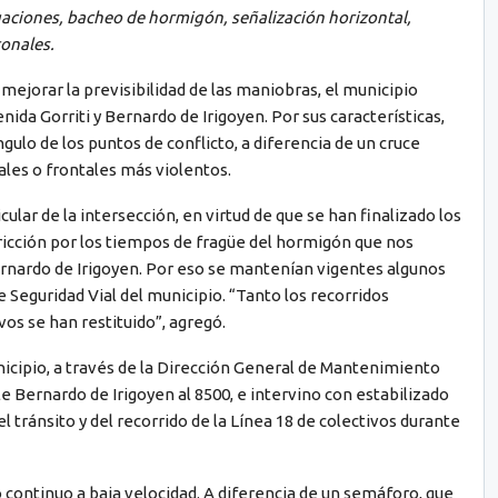
aciones, bacheo de hormigón, señalización horizontal,
tonales.
ejorar la previsibilidad de las maniobras, el municipio
nida Gorriti y Bernardo de Irigoyen. Por sus características,
ngulo de los puntos de conflicto, a diferencia de un cruce
ales o frontales más violentos.
cular de la intersección, en virtud de que se han finalizado los
ricción por los tiempos de fragüe del hormigón que nos
ernardo de Irigoyen. Por eso se mantenían vigentes algunos
e Seguridad Vial del municipio. “Tanto los recorridos
vos se han restituido”, agregó.
icipio, a través de la Dirección General de Mantenimiento
e Bernardo de Irigoyen al 8500, e intervino con estabilizado
l tránsito y del recorrido de la Línea 18 de colectivos durante
o continuo a baja velocidad. A diferencia de un semáforo, que