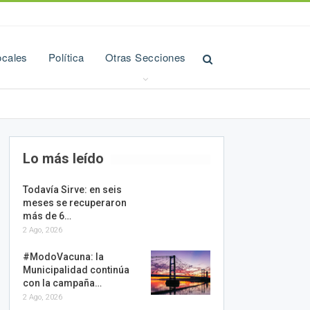
ocales
Política
Otras Secciones
Lo más leído
Todavía Sirve: en seis
meses se recuperaron
más de 6…
2 Ago, 2026
#ModoVacuna: la
Municipalidad continúa
con la campaña…
2 Ago, 2026