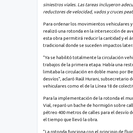
siniestros viales
. La
s tareas
incluyeron adecu
reductores de velocidad, vados y cruces pea
Para ordenar los movimientos vehiculares y m
realizó una rotonda en la intersección de ave
esta obra permitirá reducir la cantidad y el á
tradicional donde se suceden impactos later
“Ya se habilitó totalmente la circulación vehi
trabajos de la primera etapa. Había una rest
limitaba la circulación en doble mano por B
desvíos”, aclaró Raúl Hurani, subsecretario d
vehiculares como el de la Línea 18 de colecti
Para la implementación de la rotonda el mun
Vial, reparó un bache de hormigón sobre call
pétreo 400 metros de calles para el desvío de
el tiempo que llevó la obra.
“La rotonda funciona con el principio de fluj