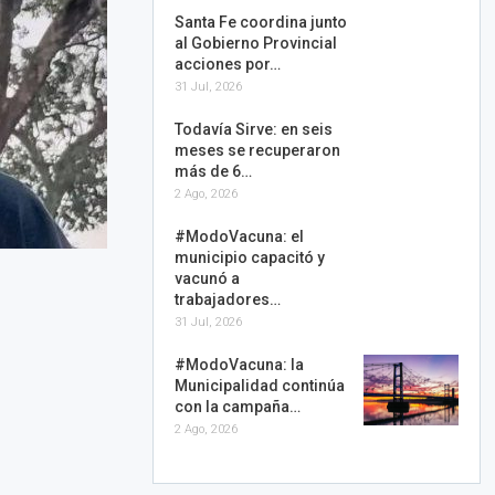
Santa Fe coordina junto
al Gobierno Provincial
acciones por…
31 Jul, 2026
Todavía Sirve: en seis
meses se recuperaron
más de 6…
2 Ago, 2026
#ModoVacuna: el
municipio capacitó y
vacunó a
trabajadores…
31 Jul, 2026
#ModoVacuna: la
Municipalidad continúa
con la campaña…
2 Ago, 2026