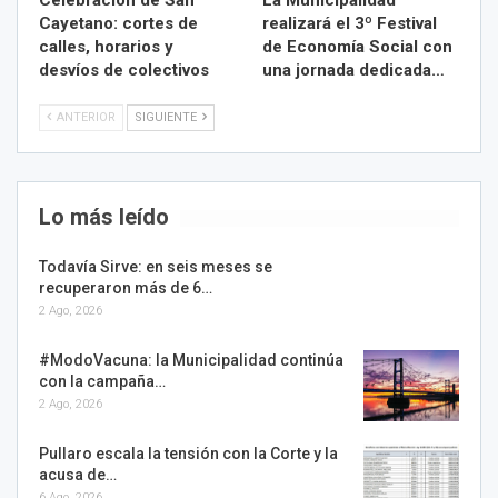
Celebración de San
La Municipalidad
Cayetano: cortes de
realizará el 3º Festival
calles, horarios y
de Economía Social con
desvíos de colectivos
una jornada dedicada…
ANTERIOR
SIGUIENTE
Lo más leído
Todavía Sirve: en seis meses se
recuperaron más de 6…
2 Ago, 2026
#ModoVacuna: la Municipalidad continúa
con la campaña…
2 Ago, 2026
Pullaro escala la tensión con la Corte y la
acusa de…
6 Ago, 2026