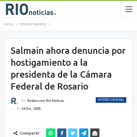
Inicio
Interés General
Salmain ahora denuncia por
hostigamiento a la
presidenta de la Cámara
Federal de Rosario
INTERÉS GENERAL
Por
Redaccion Rio Noticias OK
El
24 Dic, 2025
Compartir