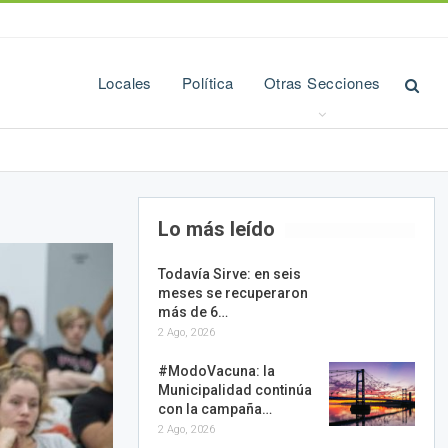
Locales
Política
Otras Secciones
Lo más leído
Todavía Sirve: en seis
meses se recuperaron
más de 6…
2 Ago, 2026
#ModoVacuna: la
Municipalidad continúa
con la campaña…
2 Ago, 2026