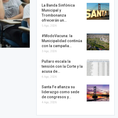
La Banda Sinfónica
Municipal y
Trombonanza
ofrecerán un…
5 Ago, 2026
#ModoVacuna: la
Municipalidad continúa
con la campaña…
3 Ago, 2026
Pullaro escala la
tensión con la Corte y la
acusa de…
6 Ago, 2026
Santa Fe afianza su
liderazgo como sede
de congresos y…
4 Ago, 2026