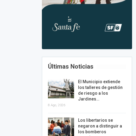
Últimas Noticias
El Municipio extiende
los talleres de gestión
de riesgo a los
Jardines…
8 Ago, 2026
Los libertarios se
negaron a distinguir a
los bomberos