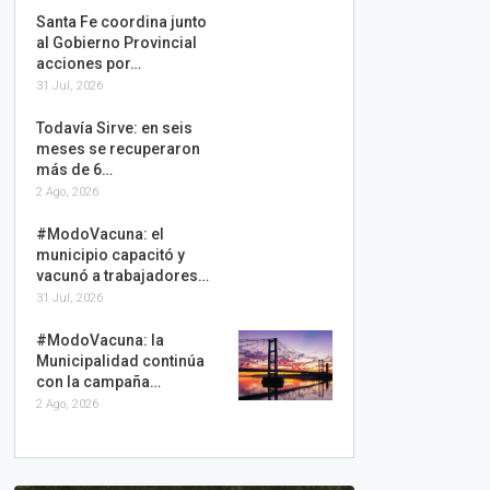
Santa Fe coordina junto
al Gobierno Provincial
acciones por…
31 Jul, 2026
Todavía Sirve: en seis
meses se recuperaron
más de 6…
2 Ago, 2026
#ModoVacuna: el
municipio capacitó y
vacunó a trabajadores…
31 Jul, 2026
#ModoVacuna: la
Municipalidad continúa
con la campaña…
2 Ago, 2026