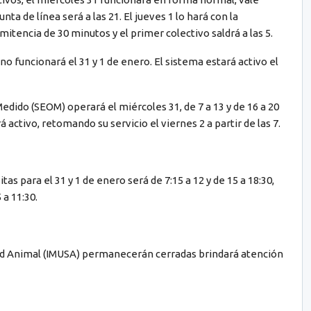
nta de línea será a las 21. El jueves 1 lo hará con la
mitencia de 30 minutos y el primer colectivo saldrá a las 5.
, no funcionará el 31 y 1 de enero. El sistema estará activo el
dido (SEOM) operará el miércoles 31, de 7 a 13 y de 16 a 20
 activo, retomando su servicio el viernes 2 a partir de las 7.
tas para el 31 y 1 de enero será de 7:15 a 12 y de 15 a 18:30,
a 11:30.
alud Animal (IMUSA) permanecerán cerradas brindará atención