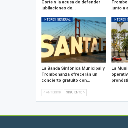
Corte y la acusa de defender
Trombon
jubilaciones de…
junto a 
INTERÉS GENERAL
INTERÉS 
La Banda Sinfónica Municipal y
La Muni
Trombonanza ofrecerán un
operativ
concierto gratuito con…
pronóst
ANTERIOR
SIGUIENTE