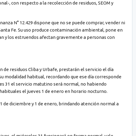
onal-, con respecto a la recolección de residuos, SEOM y
enanza N° 12.429 dispone que no se puede comprar, vender ni
e Santa Fe. Su uso produce contaminación ambiental, pone en
lizan y los estruendos afectan gravemente a personas con
de residuos Cliba y Urbafe, prestarán el servicio el día
 su modalidad habitual, recordando que ese día corresponde
es 31 el servicio matutino será normal, no habiendo
habituales el jueves 1 de enero en horario nocturno.
1 de diciembre y 1 de enero, brindando atención normal a
tivos, el miércoles 31 funcionará en forma normal, vale