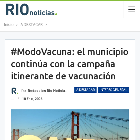
Inicio
A DESTACAR
#ModoVacuna: el municipio
continúa con la campaña
itinerante de vacunación
A DESTACAR
INTERÉS GENERAL
Por
Redaccion Rio Noticias OK
El
18 Ene, 2026