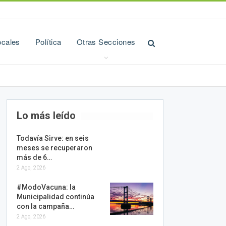
ocales
Política
Otras Secciones
Lo más leído
Todavía Sirve: en seis
meses se recuperaron
más de 6…
2 Ago, 2026
#ModoVacuna: la
Municipalidad continúa
con la campaña…
2 Ago, 2026