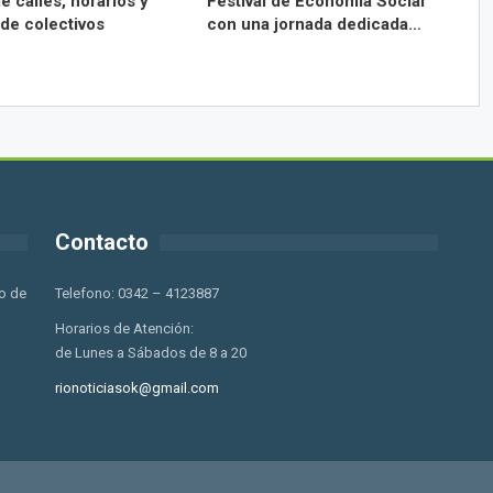
e calles, horarios y
Festival de Economía Social
 de colectivos
con una jornada dedicada…
Contacto
o de
Telefono: 0342 – 4123887
Horarios de Atención:
de Lunes a Sábados de 8 a 20
rionoticiasok@gmail.com