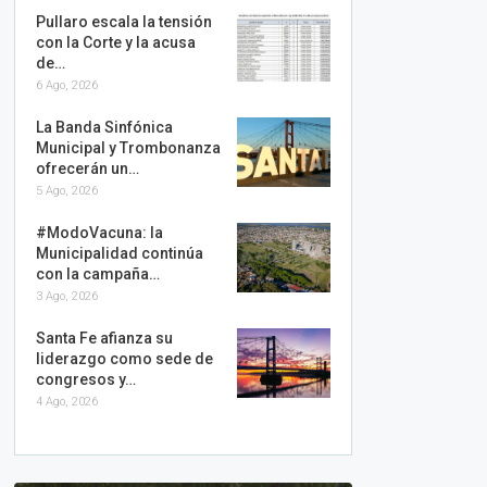
Pullaro escala la tensión
con la Corte y la acusa
de…
6 Ago, 2026
La Banda Sinfónica
Municipal y Trombonanza
ofrecerán un…
5 Ago, 2026
#ModoVacuna: la
Municipalidad continúa
con la campaña…
3 Ago, 2026
Santa Fe afianza su
liderazgo como sede de
congresos y…
4 Ago, 2026