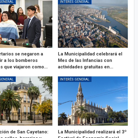
GENERAL
INTERÉS GENERAL
rtarios se negaron a
La Municipalidad celebrará el
ir a los bomberos
Mes de las Infancias con
os que viajaron como…
actividades gratuitas en…
GENERAL
INTERÉS GENERAL
ción de San Cayetano:
La Municipalidad realizará el 3º