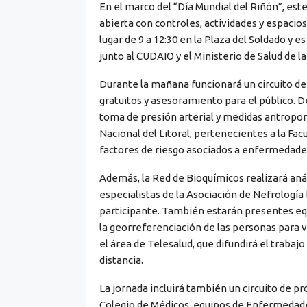
En el marco del “Día Mundial del Riñón”, este 
abierta con controles, actividades y espaci
lugar de 9 a 12:30 en la Plaza del Soldado y e
junto al CUDAIO y el Ministerio de Salud de la
Durante la mañana funcionará un circuito de 
gratuitos y asesoramiento para el público. D
toma de presión arterial y medidas antropom
Nacional del Litoral, pertenecientes a la Fa
factores de riesgo asociados a enfermedade
Además, la Red de Bioquímicos realizará aná
especialistas de la Asociación de Nefrología
participante. También estarán presentes equ
la georreferenciación de las personas para v
el área de Telesalud, que difundirá el trabaj
distancia.
La jornada incluirá también un circuito de pr
Colegio de Médicos, equipos de Enfermedade