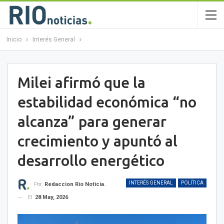
Inicio
Interés General
Milei afirmó que la
estabilidad económica “no
alcanza” para generar
crecimiento y apuntó al
desarrollo energético
INTERÉS GENERAL
POLÍTICA
Por
Redaccion Rio Noticias OK
El
28 May, 2026