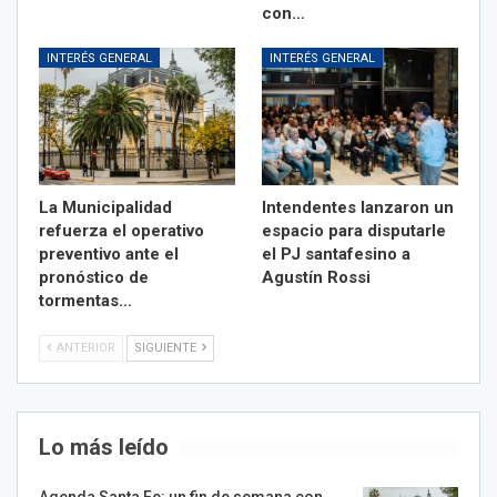
con…
INTERÉS GENERAL
INTERÉS GENERAL
La Municipalidad
Intendentes lanzaron un
refuerza el operativo
espacio para disputarle
preventivo ante el
el PJ santafesino a
pronóstico de
Agustín Rossi
tormentas…
ANTERIOR
SIGUIENTE
Lo más leído
Agenda Santa Fe: un fin de semana con