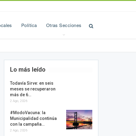
ocales
Política
Otras Secciones
Lo más leído
Todavía Sirve: en seis
meses se recuperaron
más de 6…
2 Ago, 2026
#ModoVacuna: la
Municipalidad continúa
con la campaña…
2 Ago, 2026