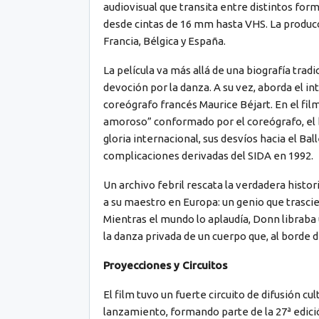
audiovisual que transita entre distintos for
desde cintas de 16 mm hasta VHS. La producc
Francia, Bélgica y España.
La película va más allá de una biografía trad
devoción por la danza. A su vez, aborda el i
coreógrafo francés Maurice Béjart. En el fil
amoroso” conformado por el coreógrafo, el ba
gloria internacional, sus desvíos hacia el Ba
complicaciones derivadas del SIDA en 1992.
Un archivo febril rescata la verdadera histori
a su maestro en Europa: un genio que trascie
Mientras el mundo lo aplaudía, Donn libraba 
la danza privada de un cuerpo que, al borde de
Proyecciones y Circuitos
El film tuvo un fuerte circuito de difusión c
lanzamiento, formando parte de la 27ª edició