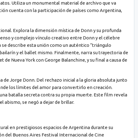
matos. Utiliza un monumental material de archivo que va
ión cuenta con la participación de países como Argentina,
icional. Explora la dimensión mística de Donn y su profunda
ntenso y complejo vínculo creativo entre Donn y el célebre
m se describe esta unión como un auténtico “triángulo
ilarín y el ballet mismo. Finalmente, narra su trayectoria de
llet de Nueva York con George Balanchine, y su final a causa de
a de Jorge Donn. Del rechazo inicial a la gloria absoluta junto
nde los límites del amor para convertirlo en creación.
una batalla secreta contra su propia muerte. Este film revela
l abismo, se negó a dejar de brillar.
ultural en prestigiosos espacios de Argentina durante su
n del Buenos Aires Festival Internacional de Cine