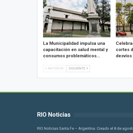
La Municipalidad impulsa una
Celebra
capacitación en salud mental y
cortes d
consumos problemáticos…
desvíos
ANTERIOR
SIGUIENTE
RIO Noticias
RIO Noticias Santa Fe – Argentina. Creado el 8 de agost