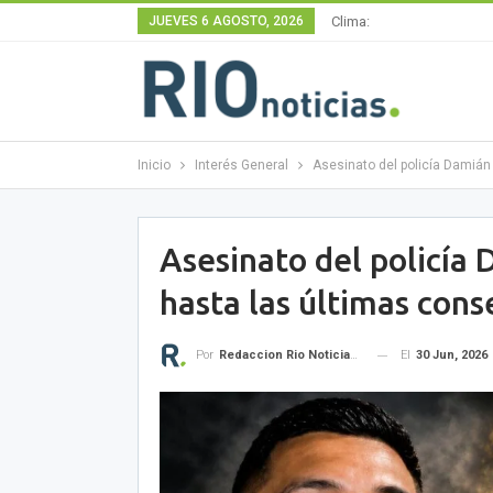
JUEVES 6 AGOSTO, 2026
Clima:
Inicio
Interés General
Asesinato del policía Damián
Asesinato del policía
hasta las últimas con
El
30 Jun, 2026
Por
Redaccion Rio Noticias OK