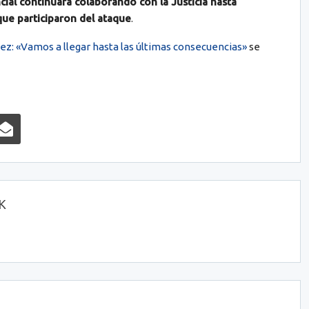
cial continuará colaborando con la Justicia hasta
que participaron del ataque
.
ez: «Vamos a llegar hasta las últimas consecuencias»
se
OK