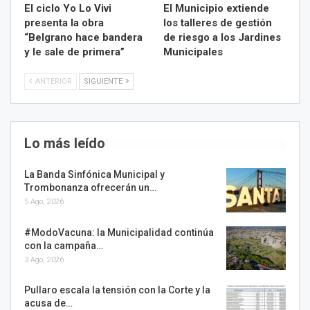
El ciclo Yo Lo Vivi
El Municipio extiende
presenta la obra
los talleres de gestión
“Belgrano hace bandera
de riesgo a los Jardines
y le sale de primera”
Municipales
ANTERIOR
SIGUIENTE
Lo más leído
La Banda Sinfónica Municipal y
Trombonanza ofrecerán un…
5 Ago, 2026
#ModoVacuna: la Municipalidad continúa
con la campaña…
3 Ago, 2026
Pullaro escala la tensión con la Corte y la
acusa de…