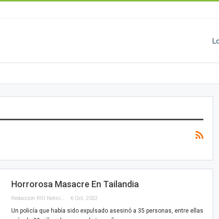
L
Horrorosa Masacre En Tailandia
Redacción RIO Noticias
6 Oct, 2022
Un policía que había sido expulsado asesinó a 35 personas, entre ellas