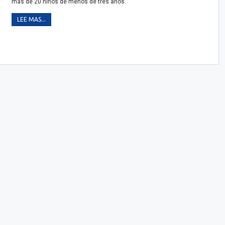
más de 20 niños de menos de tres años.
LEE MAS...