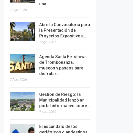
una…
7 Ago, 2026
Abre la Convocatoria para
la Presentación de
Proyectos Expositivos…
7 Ago, 2026
Agenda Santa Fe: shows
de Trombonanza,
museos y paseos para
disfrutar…
7 Ago, 2026
Gestión de Riesgo: la
Municipalidad lanzó un
portal informativo sobre…
7 Ago, 2026
El escándalo de los
geriátricos clandestinos